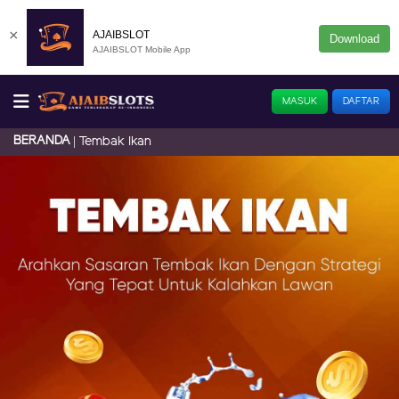
×
AJAIBSLOT
Download
AJAIBSLOT Mobile App
MASUK
DAFTAR
BERANDA
Tembak Ikan