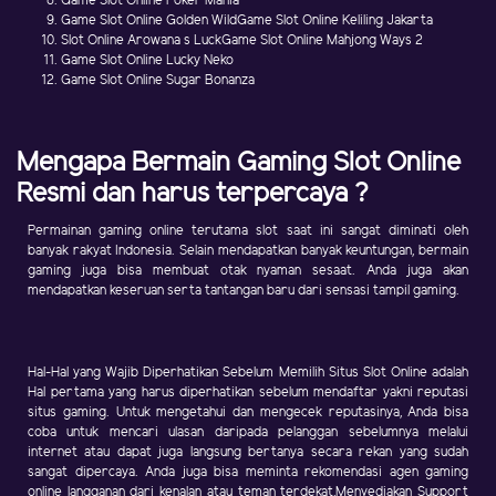
Game Slot Online Poker Mania
Game Slot Online Golden WildGame Slot Online Keliling Jakarta
Slot Online Arowana s LuckGame Slot Online Mahjong Ways 2
Game Slot Online Lucky Neko
Game Slot Online Sugar Bonanza
Mengapa Bermain Gaming Slot Online
Resmi dan harus terpercaya ?
Permainan gaming online terutama slot saat ini sangat diminati oleh
banyak rakyat Indonesia. Selain mendapatkan banyak keuntungan, bermain
gaming juga bisa membuat otak nyaman sesaat. Anda juga akan
mendapatkan keseruan serta tantangan baru dari sensasi tampil gaming.
Hal-Hal yang Wajib Diperhatikan Sebelum Memilih Situs Slot Online adalah
Hal pertama yang harus diperhatikan sebelum mendaftar yakni reputasi
situs gaming. Untuk mengetahui dan mengecek reputasinya, Anda bisa
coba untuk mencari ulasan daripada pelanggan sebelumnya melalui
internet atau dapat juga langsung bertanya secara rekan yang sudah
sangat dipercaya. Anda juga bisa meminta rekomendasi agen gaming
online langganan dari kenalan atau teman terdekat,Menyediakan Support