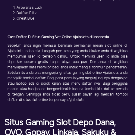
Arowana s Luck
Buffalo Blitz
Great Blue
Cara Daftar Di Situs Gaming Slot Online Ajaibslots di Indonesia
Sebelum anda ingin memulai bermain permainan mesin slot online di
Ajaibslots Indonesia. Langkah pertama yang anda lakukan anda di wajibkan
mempunyai user id terlebih dahulu. Untuk memiliki user id anda bisa
dapatkan secara gratis tanpa biaya apa pun. Dan anda di wajibkan
menyiapakan data resmi pribadi anda untuk mengisi formulir pendaftaran.
Setelah itu anda bisa mengunjungi situs gaming slot online Ajaibslots anda
mengklik tombol daftar. Bagi para pemula yang megunjungi nya dengan pc
atau laptop ada di pojok kanan atas menu daftar nya. Bagi pengguna
mobile atau handphone bergembiralah karena tombol klik daftar berada
di tengah. Sehingga anda tidak perlu susah payah lagi mencari tombol
daftar di situs slot online terpercaya Ajaibslots.
Situs Gaming Slot Depo Dana,
OVO, Gopay, Linkaja, Sakuku &