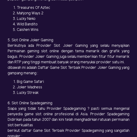
Treasures Of Aztec
Mahjong Ways 2
Lucky Neko
Wild Bandito
Caishen Wins
5. Slot Online Joker Gaming
Berikutnya ada Provider Slot Joker Gaming yang selalu menyajikan
Permainan gaming slot online dengan tema menarik dan grafik yang
bagus. Provider Joker Gaming juga selalu memberikan fitur fitur menarik
dan RTP yang tinggi membuat banyak orang menyukai provider satu ini.
dibawah ini adalah Daftar Game Slot Terbaik Provider Joker Gaming yang
gampang menang :
Big Game Safari
Joker Madness
Lucky Streak
6. Slot Online Spadegaming
Siapa yang tidak tahu Provider Spadegaming ? pasti semua mengenal
penyedia game slot online profesional di Asia. Provider Spadegaming
Didirikan pada tahun 2007 dan kini telah menghadirkan ratusan permainan
slot berkualitas
berikut daftar Game Slot Terbaik Provider Spadegaming yang sangatlah
populer :