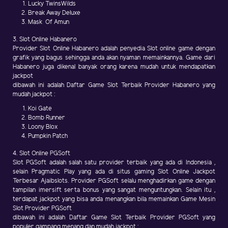
Lucky TwinsWilds
Break Away Deluxe
Mask Of Amun
3. Slot Online Habanero
Provider Slot Online Habanero adalah penyedia Slot online game dengan
grafik yang bagus sehingga anda akan nyaman memainkannya. Game dari
Habanero juga dikenal banyak orang karena mudah untuk mendapatkan
jackpot
dibawah ini adalah Daftar Game Slot Terbaik Provider Habanero yang
mudah jackpot :
Koi Gate
Bomb Runner
Loony Blox
Pumpkin Patch
4. Slot Online PGSoft
Slot PGSoft adalah salah satu provider terbaik yang ada di Indonesia ,
selain Pragmatic Play yang ada di situs gaming Slot Online Jackpot
Terbesar Ajaibslots. Provider PGSoft selalu menghadirkan game dengan
tampilan imersift serta bonus yang sangat menguntungkan. Selain itu ,
terdapat jackpot yang bisa anda menangkan bila memainkan Game Mesin
Slot Provider PGSoft
dibawah ini adalah Daftar Game Slot Terbaik Provider PGSoft yang
populer gampang menang dan mudah jackpot :