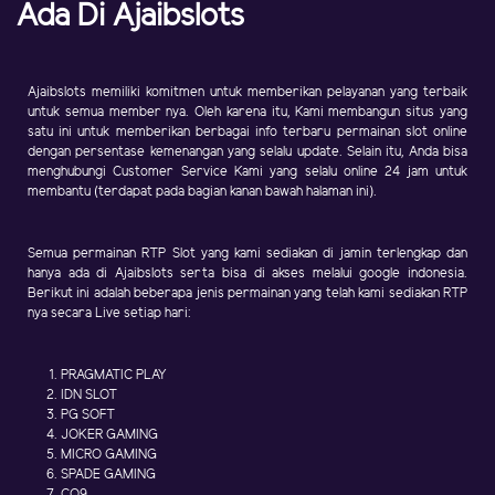
Ada Di Ajaibslots
Ajaibslots memiliki komitmen untuk memberikan pelayanan yang terbaik
untuk semua member nya. Oleh karena itu, Kami membangun situs yang
satu ini untuk memberikan berbagai info terbaru permainan slot online
dengan persentase kemenangan yang selalu update. Selain itu, Anda bisa
menghubungi Customer Service Kami yang selalu online 24 jam untuk
membantu (terdapat pada bagian kanan bawah halaman ini).
Semua permainan RTP Slot yang kami sediakan di jamin terlengkap dan
hanya ada di Ajaibslots serta bisa di akses melalui google indonesia.
Berikut ini adalah beberapa jenis permainan yang telah kami sediakan RTP
nya secara Live setiap hari:
PRAGMATIC PLAY
IDN SLOT
PG SOFT
JOKER GAMING
MICRO GAMING
SPADE GAMING
CQ9