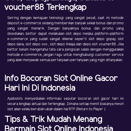
voucher88 Terlengkap
Seiring dengan kemajuan teknologi yang sangat pesat, saat ini metode
deposit e-commerce sedang memberikan banyak sekali bonus dan promo
yang sangat menarik. Dengan banyaknya bonus dan promo yang
disediakan, bettor dapat melakukan slot depo melalui platform-platform
e-commerce yang sudah sangat dikenal seperti slot depo gopay, slot
depo dana, slot depo ovo , slot depo linkaja dan depo slot voucher88. Jika
bettor belum mengetahui tata cara pengisian saldo dengan menggunakan
metode e-commerce, jangan ragu untuk menghubungi customer service
yang akan menjawab semua pertanyaan-pertanyaan yang ingin ditanyakan.
Info Bocoran Slot Online Gacor
Hari Ini Di Indonesia
Ajaibslots menyediakan informasi seputar bocoran slot gacor hari ini
secara lengkap aktual dan terlengkap. Dimana setiap menit biasanya mesin
slot akan selalu berubah-ubah dalam hal RTP (Return to Player )
Tips & Trik Mudah Menang
Bermain Slot Online Indonesia