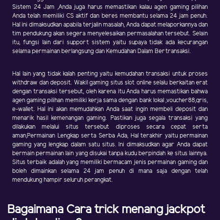
Sistem 24 Jam ,Anda juga harus memastikan kalau agen gaming pilihan
Anda telah memiliki CS aktif dan beres membantu selama 24 jam penuh.
Hal ini dimaksudkan apabila terjalin masalah, Anda dapat melaporkannya dan
tim pendukung akan segera menyelesaikan permasalahan tersebut. Selain
itu, fungsi lain dari support sistem yaitu supaya tidak ada kecurangan
selama permainan berlangsung dan Kemudahan Dalam Bertransaksi.
Hal lain yang tidak kalah penting yaitu kemudahan transaksi untuk proses
withdraw dan deposit. Wakil gaming situs slot online selalu berkaitan erat
dengan transaksi tersebut, oleh karena itu Anda harus memastikan bahwa
agen gaming pilihan memiliki kerja sama dengan bank lokal ,voucher88,qris,
e-wallet. Hal ini akan memudahkan Anda saat ingin membeli deposit dan
menarik hasil kemenangan gaming. Pastikan juga segala transaksi yang
dilakukan melalui situs tersebut diproses secara cepat serta
aman,Permainan Lengkap serta Serba Ada, Hal terakhir yaitu permainan
gaming yang lengkap dalam satu situs. Ini dimaksudkan agar Anda dapat
bermain permainan lain yang disukai tanpa kudu berpindah ke situs lainnya.
Situs terbaik adalah yang memiliki bermacam jenis permainan gaming dan
boleh dimainkan selama 24 jam penuh di mana saja dengan telah
mendukung hampir seluruh perangkat.
Bagaimana Cara trick menang jackpot