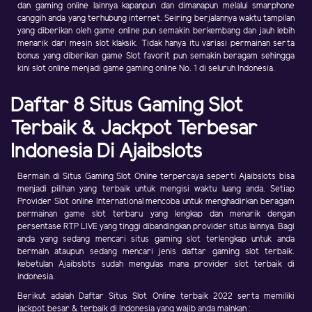
dan gaming online lainnya kapanpun dan dimanapun melalui smarphone
canggih anda yang terhubung internet. Seiring berjalannya waktu tampilan
yang diberikan oleh game online pun semakin berkembang dan jauh lebih
menarik dari mesin slot klaksik. Tidak hanya itu variasi permainan serta
bonus yang diberikan game Slot favorit pun semakin beragam sehingga
kini slot online menjadi game gaming online No. 1 di seluruh Indonesia.
Daftar 8 Situs Gaming Slot
Terbaik & Jackpot Terbesar
Indonesia Di Ajaibslots
Bermain di Situs Gaming Slot Online terpercaya seperti Ajaibslots bisa
menjadi pilihan yang terbaik untuk mengisi waktu luang anda. Setiap
Provider Slot online International mencoba untuk menghadirkan beragam
permainan game slot terbaru yang lengkap dan menarik dengan
persentase RTP LIVE yang tinggi dibandingkan provider situs lainnya. Bagi
anda yang sedang mencari situs gaming slot terlengkap untuk anda
bermain ataupun sedang mencari jenis daftar gaming slot terbaik.
kebetulan Ajaibslots sudah mengulas mana provider slot terbaik di
indonesia.
Berikut adalah Daftar Situs Slot Online terbaik 2022 serta memiliki
jackpot besar & terbaik di Indonesia yang wajib anda mainkan :