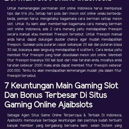
Untuk memenangkan permainan slot online Indonesia harus mempunyai
tips dan trik jitu. Setiap hari pola dari mesin slot online selalu berbeda-
beda, pemain harus mengetahui bagaimana cara bermain setiap mesin
slot. Untuk itu kami akan memberikan bagaimana cara menang bermain
slot online Indonesia, ada 2 cara menang yaitu mendapatkan freespin
secara manual atau membeli freespin tersebut. Untuk freespin manual
anda harus dapat dukungan duoble chance agar mudah mendapatkan
freepsin. Gunakan pola putaran cepat sebanyak 25 kali dan putaran biasa
30 kali, biasanya akan langsung mendapatkan 4 scatters. Cara kedua yaitu
membeli fitur freespin yang telah disediakan mesin slot online. Membeli
fitur freespin biasanya 100 kali lipat dari nilai taruhan anda, misalnya anda
taruhan sebesar 2000 maka anda dapat membeli fitur freespin sebesar
200.000. Tentu itu akan mendapatkan kemenangan mudah jika dalam fitur
freespin tersebut.
7 Keuntungan Main Gaming Slot
Dan Bonus Terbesar Di Situs
Gaming Online Ajaibslots
Sebagai Agen Situs Game Online Terpercaya & Terbaik Di Indonesia,
Ajaibslots mempunyai berbagai keuntungan dan pastinya sudah terbukti
banyak member yang bergabung bersama kami. selain Sistem yang