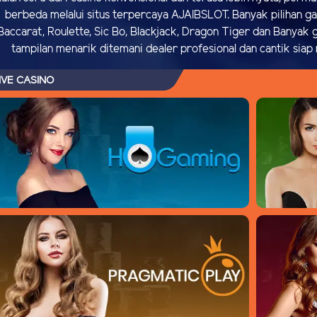
berbeda melalui situs terpercaya AJAIBSLOT. Banyak pilihan ga
Baccarat, Roulette, Sic Bo, Blackjack, Dragon Tiger dan Banyak 
tampilan menarik ditemani dealer profesional dan cantik sia
IVE CASINO