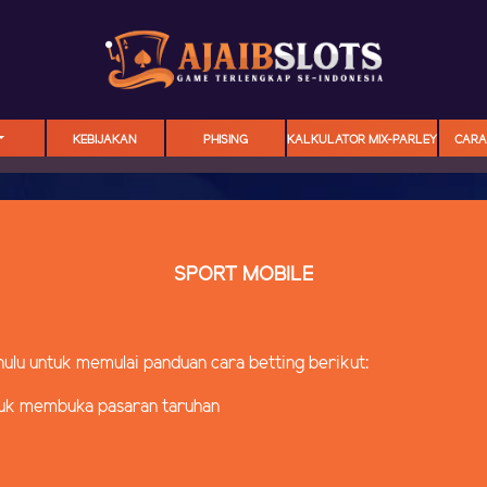
KEBIJAKAN
PHISING
KALKULATOR MIX-PARLEY
CARA
SPORT MOBILE
ahulu untuk memulai panduan cara betting berikut:
ntuk membuka pasaran taruhan