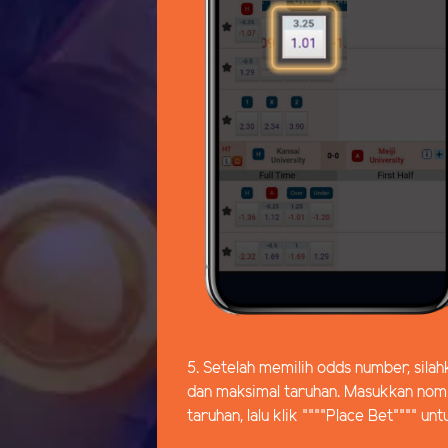
5. Setelah memilih odds number, silah
dan maksimal taruhan. Masukkan nomi
taruhan, lalu klik """"Place Bet"""" u