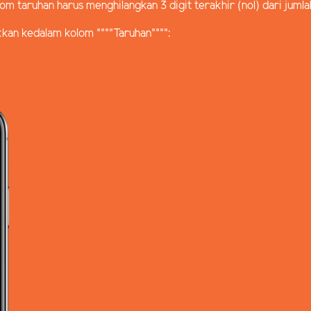
m taruhan harus menghilangkan 3 digit terakhir (nol) dari jumla
kan kedalam kolom """"Taruhan"""":