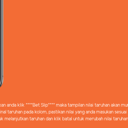
kan anda klik """"Bet Slip"""" maka tampilan nilai taruhan akan m
nal taruhan pada kolom, pastikan nilai yang anda masukan sesua
ntuk melanjutkan taruhan dan klik batal untuk merubah nilai taruhan