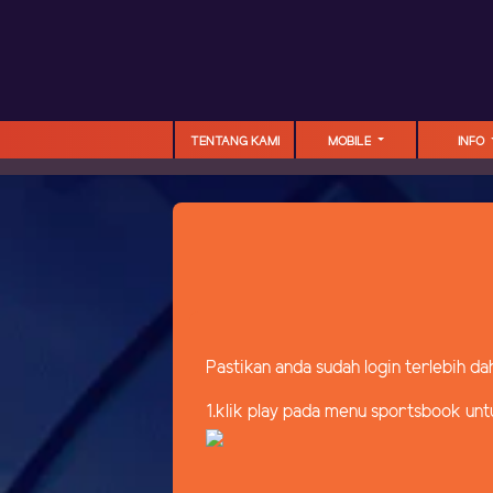
TENTANG KAMI
MOBILE
INFO
Pastikan anda sudah login terlebih d
1.klik play pada menu sportsbook u