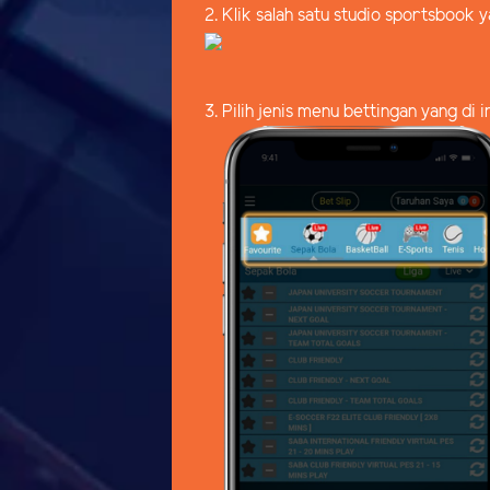
2. Klik salah satu studio sportsbook y
3. Pilih jenis menu bettingan yang di 